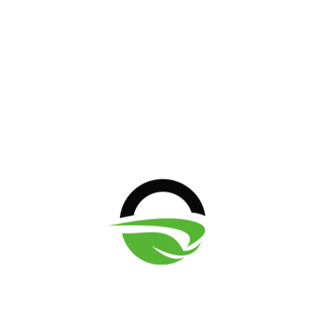
 werden kleine oneffenheden moeiteloos opgevangen.
lopen en zelfs na flinke regen blijft de ondergrond
el en stevig.
 mulle zand is verleden tijd.
uct en kunnen ReitPRO van harte aanbevelen!
★★★★
ionomie
Exloo, Nederland
uni 2026