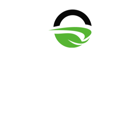
Widerrufsbelehrung
Datenschutzerklärung
AGB
Kontakt
MegaSpar
info@rasengitter-paddockplatten.de
+49 (0)1521 1966747
www.rasengitter-paddockplatten.de
Bankverbindung
Unsere Bankverbindung:
PKO Bank Polski S.A. Niederlassung Deutschland
Frankfurt am Main